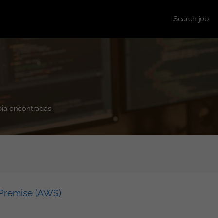
Search job
bia encontradas.
nPremise (AWS)