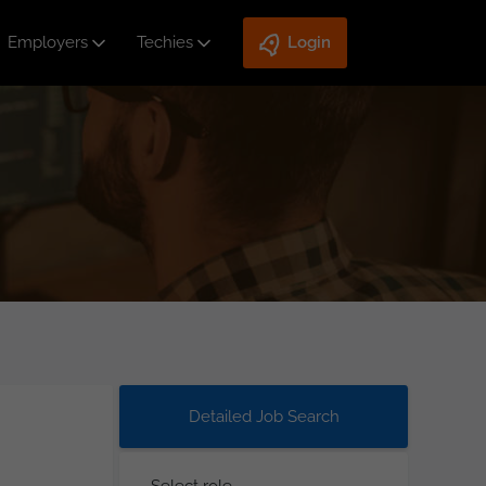
Employers
Techies
Login
Detailed Job Search
Select role