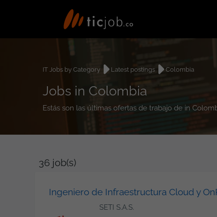
IT Jobs by Category
Latest postings
Colombia
Jobs in Colombia
Estás son las últimas ofertas de trabajo de in Colom
36
job(s)
Ingeniero de Infraestructura Cloud y O
SETI S.A.S.