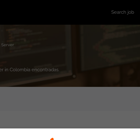
Search job
 Server
ver in Colombia encontradas.