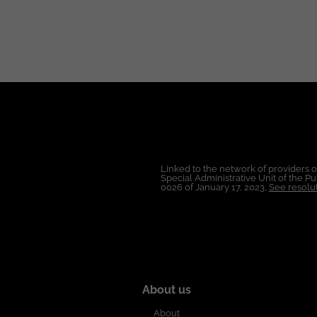
cumplimiento de las políticas de backup. Atender requerimientos operativos y ejecutar cambios controlados. Reali
seguimiento a alertas e incidentes de bajo impacto. Verificar la ejecución de planes de 
Actualizar la documentación técnica de las bases de datos a
indefinido. ✅ Seguro de vida desde el día 1. ✅ Póliza de salud. ✅ Certificaciones patrocinadas. ✅ Plan de carrera. ✅ Fondo
de empleados y bonificaciones. Condiciones Laborales: Lugar de Trabajo: Colombia. Modalidad: Remoto Nacional. Tipo de
Contrato: A término indefinido. Contar con disponibilidad para turnos rotativos Salario: A convenir según experiencia. Esta
oferta de trabajo es publicada bajo la pr
Linked to the network of providers 
Special Administrative Unit of the 
0026 of January 17, 2023,
See resolut
About us
About