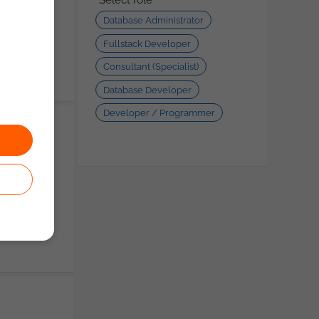
Database Administrator
Fullstack Developer
oyando a
Consultant (Specialist)
Database Developer
Developer / Programmer
ueda de
ión de