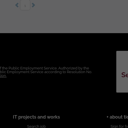
zar
1
mantenimiento preventivo.
dministradas. ¿Qué ofrecemos? ✅ Contrato a término
opiedad exclusiva de ticjob.co
of the Public Employment Service. Authorized by the
Public Employment Service according to Resolution No.
ion.
IT projects and works
+ about ti
Search job
Sign for f