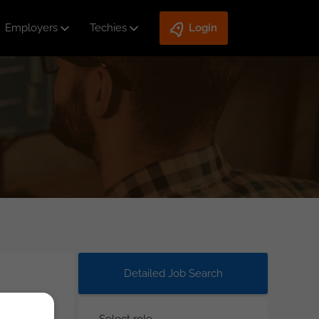
Employers
Techies
Login
Detailed Job Search
Select role