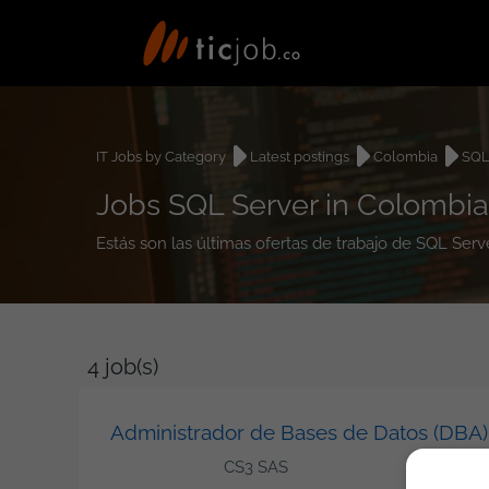
IT Jobs by Category
Latest postings
Colombia
SQL
Jobs SQL Server in Colombia
Estás son las últimas ofertas de trabajo de SQL Ser
4
job(s)
Administrador de Bases de Datos (DBA)
CS3 SAS