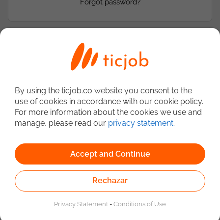
Forgot password?
¿Aún no tienes cuenta en ticjob?
Crea tu perfil
Escoge tu stack y muestra a las empresas tus skills
By using the ticjob.co website you consent to the
use of cookies in accordance with our cookie policy.
For more information about the cookies we use and
manage, please read our
privacy statement
.
Encuentra ofertas 100% IT
Ínscribete y envía tus candidaturas a las ofertas que más
te gusten
Accept and Continue
Rechazar
Mantén tu perfil actualizado
Privacy Statement
-
Conditions of Use
Multiplica las posibilidades de ser encontrado por las