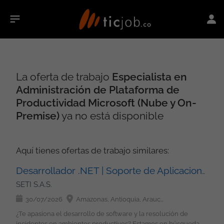
La oferta de trabajo
Especialista en
Administración de Plataforma de
Productividad Microsoft (Nube y On-
Premise)
ya no está disponible
Aquí tienes ofertas de trabajo similares:
Desarrollador .NET | Soporte de Aplicaciones
SETI S.A.S.
30/07/2026
Amazonas, Antioquia, Arauca, Atlántico, Bolívar, Boyacá, Caldas, Caquetá, Casanare, Cauca, Cesar, Chocó, Córdoba, Cundinamarca, Guainía, Guaviare, Huila, La Guajira, Magdalena, Meta, Nariño, Norte de Santander, Putumayo, Quindío, Risaralda, San Andrés, Providencia y Santa Catalina, Santander, Sucre, Tolima, Valle del Cauca, Vaupés, Vichada, Bogotá
¿Te apasiona el desarrollo de software y la resolución de
incidentes en ambientes productivos? Estamos en búsqueda