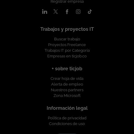
Registrar empresa
Lugar de Trabajo: Bogotá. Modalidad de Trabajo: Presencial. En
las instalaciones del cliente Tipo de Contrato: A término
definido por 6 meses, con posibilidad de renovación. Horario:
Lunes a viernes de 8:00 a.m. a 5:30 p.m. Disponibilidad:
Participación en esquema rotativo de soporte y disponibilidad.
Trabajos y proyectos IT
Idioma: Inglés técnico para lectura de documentación
Buscar trabajo
especializada y escalamiento de casos con fabricantes. Esta
Proyectos Freelance
vacante es divulgada a través de ticjob.co
Trabajos IT por Categoría
Empresas en ticjob.co
+ sobre ticjob
Crear hoja de vida
Alerta de empleo
Nuestros partners
Zona Microsoft
Información legal
Política de privacidad
Condiciones de uso