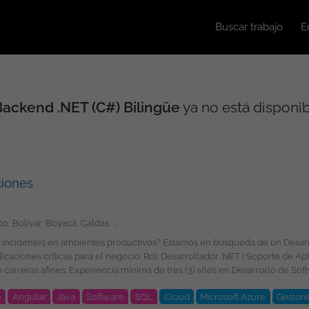
Buscar trabajo
E
Backend .NET (C#) Bilingüe
ya no está disponi
ciones
Amazonas, Antioquia, Arauca, Atlántico, Bolívar, Boyacá, Caldas, Caquetá, Casanare, Cauca, Cesar, Chocó, Córdoba, Cundinamarca, Guainía, Guaviare, Huila, La Guajira, Magdalena, Meta, Nariño, Norte de Santander, Putumayo, Quindío, Risaralda, San Andrés, Providencia y Santa Catalina, Santander, Sucre, Tolima, Valle del Cauca, Vaupés, Vichada, Bogotá
 de incidentes en ambientes productivos? Estamos en búsqueda de un Desa
ET | Soporte de Aplicaciones Requisitos: Profesional en Ingeniería de
imientos y experiencia en: .NET 10. Angular
e
Angular
Java
Software
SQL
Cloud
Microsoft Azure
Gestore