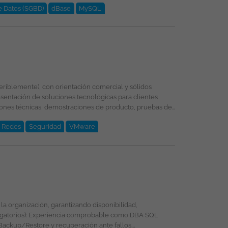
e Datos (SGBD)
dBase
MySQL
entación de soluciones tecnológicas para clientes
Redes
Seguridad
VMware