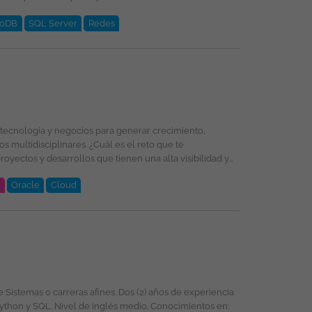
oDB
SQL Server
Redes
licada bajo la propiedad exclusiva de ticjob.co
t
Oracle
Cloud
oud, PL/SQL, Oracle, DevSecOps, Integración de
selección, formación y promoción ofreciendo un entorno
énero, religión, etnia, estado civil o cualquier otra