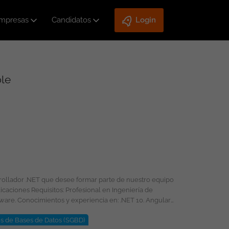
mpresas
Candidatos
Login
ble
rrollador .NET que desee formar parte de nuestro equipo
s de Bases de Datos (SGBD)