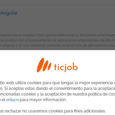
 jornadas nocturnas y días festivos, de acuerdo con las necesidades del servicio. Beneficio
n Angular
o
experiencia en Angular? Esta oportunidad es para ti. Buscamos un(a) Desar
antenimiento de aplicaciones empresariales de alto impacto. Perfil del cargo: Buscamos un profesio
Angular y 30 % en Backend, orientado al desarrollo de aplicaciones empre
Fullstack
Software
SQL
Web
Cloud
Gestores de Bases de Datos
¡Postúlate y haz parte de un equipo que impulsa soluciones tecnológicas innovadoras! Esta ofert
itio web utiliza cookies para que tengas la mejor experiencia
o. Si aceptas estas dando el consentimiento para la aceptac
ncionadas cookies y la aceptación de nuestra política de coo
e el
enlace
para mayor información.
 Requisitos: Tecnólogo, Profesional en Ingeniería de Sistemas o campos relacionados
requeridas: Valoramos la
ges rechazar no usaremos cookies para fines adicionales.
C#
HTML
JavaScript
.NET
HTML5
CSS / CSS3
Entity Framewo