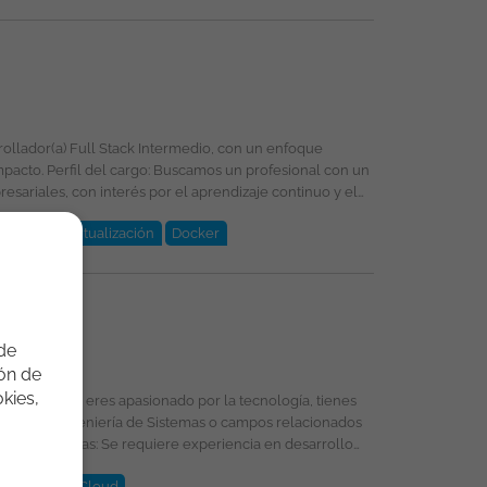
s: acceso al portafolio de
rollador(a) Full Stack Intermedio, con un enfoque
nal con un
sariales, con interés por el aprendizaje continuo y el
 (SGBD)
Virtualización
Docker
a de trabajo es publicada bajo la propiedad exclusiva de ticjob.co
 de
ión de
kies,
rk
Core
Cloud