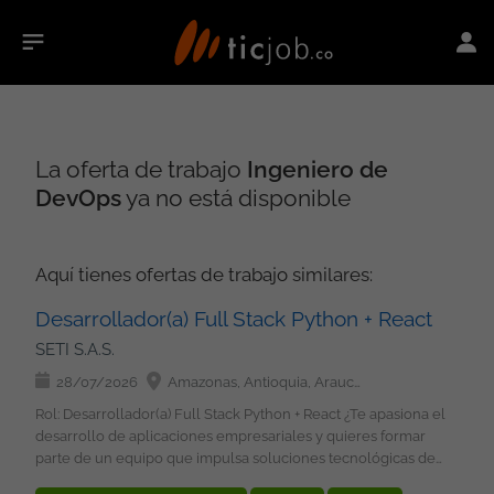
La oferta de trabajo
Ingeniero de
DevOps
ya no está disponible
Aquí tienes ofertas de trabajo similares:
Desarrollador(a) Full Stack Python + React
SETI S.A.S.
28/07/2026
Amazonas, Antioquia, Arauca, Atlántico, Bolívar, Boyacá, Caldas, Caquetá, Casanare, Cauca, Cesar, Chocó, Córdoba, Cundinamarca, Guainía, Guaviare, Huila, La Guajira, Magdalena, Meta, Nariño, Norte de Santander, Putumayo, Quindío, Risaralda, San Andrés, Providencia y Santa Catalina, Santander, Sucre, Tolima, Valle del Cauca, Vaupés, Vichada, Bogotá
Rol: Desarrollador(a) Full Stack Python + React ¿Te apasiona el
desarrollo de aplicaciones empresariales y quieres formar
parte de un equipo que impulsa soluciones tecnológicas de
alto impacto? Esta oportunidad es para ti. Requisitos