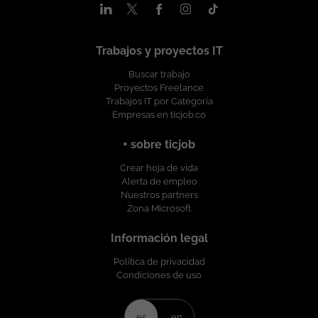
ambiente de trabajo y retos tecnológicos constantes.
Condiciones Laborales: Lugar de Trabajo: Colombia. Modalidad
de Trabajo: Remoto. Tipo de Contrato: A Término Indefinido.
Trabajos y proyectos IT
Rango Salarial: A convenir de acuerdo con la experiencia y en
función de la cualificación. Horario: Lunes a viernes.. Si cuentas
Buscar trabajo
con el perfil y buscas asumir un nuevo desafío liderando
Proyectos Freelance
equipos y desarrollando soluciones innovadoras, ¡queremos
Trabajos IT por Categoría
conocerte! Esta oferta de trabajo es publicada bajo la
Empresas en ticjob.co
propiedad exclusiva de ticjob.co
+ sobre ticjob
Crear hoja de vida
Alerta de empleo
Nuestros partners
Zona Microsoft
Información legal
Política de privacidad
Condiciones de uso
es
en