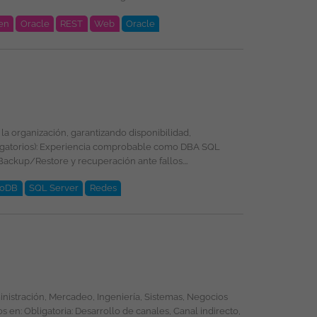
en
Oracle
REST
Web
Oracle
oDB
SQL Server
Redes