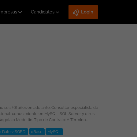
mpresas
Candidatos
Login
e Datos (SGBD)
dBase
MySQL