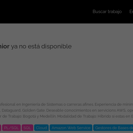
Buscar trabajo
E
nior
ya no está disponible
S, opcional: conocimiento en MySQL, SQL Server y otros
Indefinido. Salario: A convenir de acuerdo a la experiencia. Esta vacante es divulgada a través de ticjob.co
PL/SQL
SQL
Cloud
Amazon Web Service
Gestores de Bases d