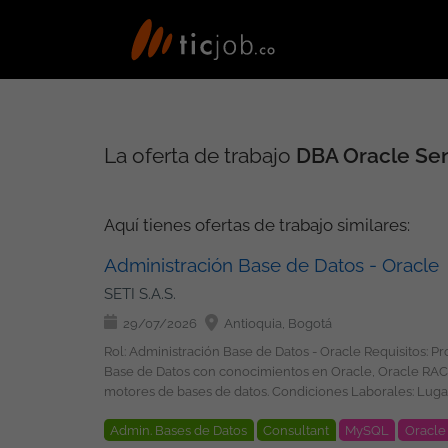
La oferta de trabajo
DBA Oracle Se
Aquí tienes ofertas de trabajo similares:
Administración Base de Datos - Oracle
SETI S.A.S.
29/07/2026
Antioquia, Bogotá
Rol: Administración Base de Datos - Oracle Requisitos: Profesional en Ingeniería de Sistemas o carreras afines. Experiencia de mínimo seis (6) años en adelante. Consultor especialista de
Base de Datos con conocimientos en Oracle, Oracle RAC, Dataguard, Golden Gate. Deseable conocimientos en servicions AW
motores de bases de datos. Condiciones Laborales: Lugar de Trabajo: Bogotá y Medellín. Modalidad de Trabajo: Híbrido si estas en Bogota o Medellín. Tipo de Contrato: A Término
Admin. Bases de Datos
Consultant
MySQL
Oracle