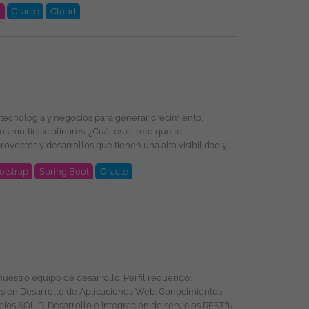
t
Oracle
Cloud
oud, PL/SQL, Oracle, DevSecOps, Integración de
selección, formación y promoción ofreciendo un entorno
énero, religión, etnia, estado civil o cualquier otra
otstrap
Spring Boot
Oracle
oud, PL/SQL, Oracle, DevSecOps, Integración de
selección, formación y promoción ofreciendo un entorno
énero, religión, etnia, estado civil o cualquier otra