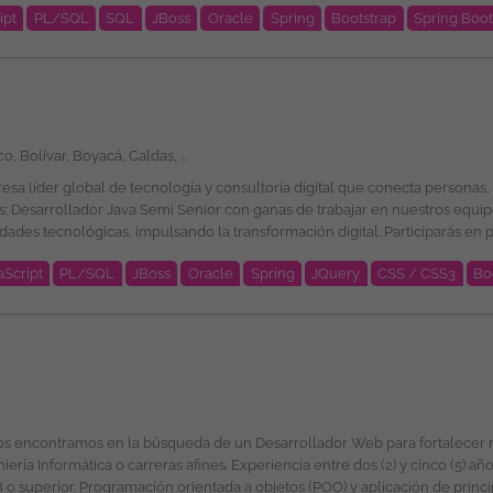
ipt
PL/SQL
SQL
JBoss
Oracle
Spring
Bootstrap
Spring Boo
ub, GitHub Copilot, Log4J, Docker, HTML, CSS, Bootstrap, JQuery, AWS Cl
exible. Programas de
Amazonas, Antioquia, Arauca, Atlántico, Bolívar, Boyacá, Caldas, Caquetá, Casanare, Cauca, Cesar, Chocó, Córdoba, Cundinamarca, Guainía, Guaviare, Huila, La Guajira, Magdalena, Meta, Nariño, Norte de Santander, Putumayo, Quindío, Risaralda, Santander, Sucre, Tolima, Valle del Cauca, Vaupés, Vichada, San Andrés, Providencia y Santa Catalina, Bogotá
ional de la plantilla y garantizando la igualdad de oportunidades en su 
e género, edad, discapacidad, orientación sexual, identidad o expresión de g
e es divulgada a través de ticjob.co
é esperamos por tu parte? Ingeniería de Sistemas, Computación, Informática,
aScript
PL/SQL
JBoss
Oracle
Spring
JQuery
CSS / CSS3
Bo
ub, GitHub Copilot, Log4J, Docker, HTML, CSS, Bootstrap, Jquery, AWS Cl
exible. Programas de
ional de la plantilla y garantizando la igualdad de oportunidades en su 
e género, edad, discapacidad, orientación sexual, identidad o expresión de g
 (2) y cinco (5) años en Desarrollo de Aplicaciones Web. Conocimientos
e es divulgada a través de ticjob.co