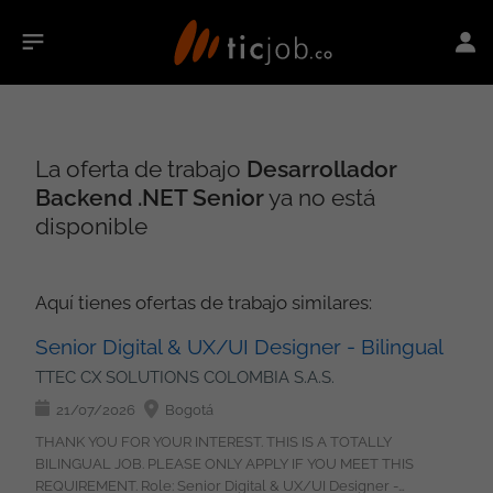
La oferta de trabajo
Desarrollador
Backend .NET Senior
ya no está
disponible
Aquí tienes ofertas de trabajo similares:
Senior Digital & UX/UI Designer - Bilingual
TTEC CX SOLUTIONS COLOMBIA S.A.S.
21/07/2026
Bogotá
THANK YOU FOR YOUR INTEREST. THIS IS A TOTALLY
BILINGUAL JOB. PLEASE ONLY APPLY IF YOU MEET THIS
REQUIREMENT. Role: Senior Digital & UX/UI Designer -