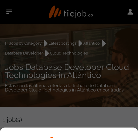
IT Jobs by Category
Latest postings
Atlántico
Database Developer
Cloud Technologies
Jobs Database Developer Cloud
Technologies in Atlántico
Estás son las últimas ofertas de trabajo de Database
Developer Cloud Technologies in Atlántico encontradas.
1
job(s)