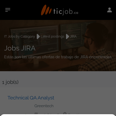
IT Jobs by Category
Latest postings
JIRA
Jobs JIRA
Estás son las últimas ofertas de trabajo de JIRA encontradas.
1
job(s)
Technical QA Analyst
Greentech
02/08/2026
Bogotá