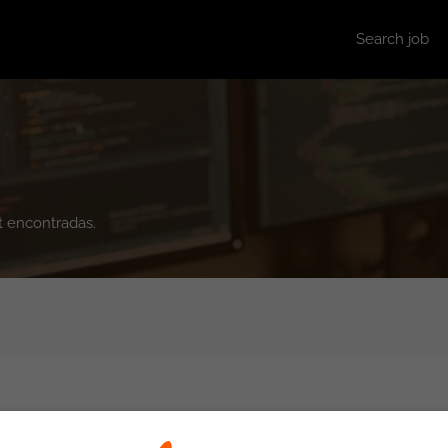
Search job
pt encontradas.
AS