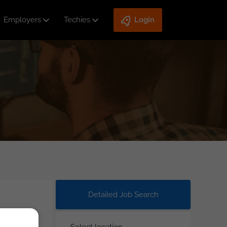
Employers
Techies
Login
Detailed Job Search
Select location