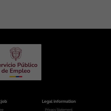
la
lquier
igión,
cjob
Legal information
ree
Privacy Statement