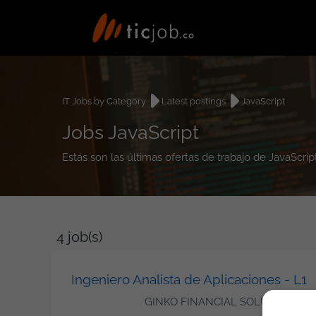
IT Jobs by Category
Latest postings
JavaScript
Jobs JavaScript
Estás son las últimas ofertas de trabajo de JavaScri
4
job(s)
Ingeniero Analista de Aplicaciones - L1
GINKO FINANCIAL SOLUTIONS S