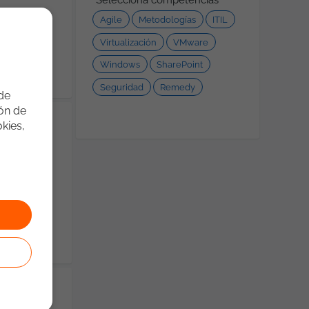
Agile
Metodologías
ITIL
Virtualización
VMware
Windows
SharePoint
Seguridad
Remedy
 de
ión de
kies,
isruptivas
nóstico y