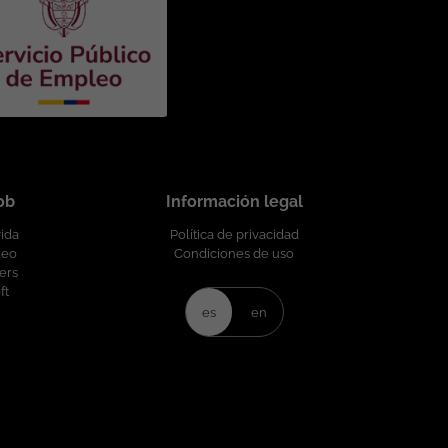
 edad,
job
Información legal
vida
Política de privacidad
leo
Condiciones de uso
ers
ft
es
en