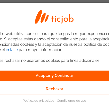
a de Red. Conocimientos de Sistemas Operativos y Manejo
idad
SharePoint
VMware
Virtualización
 de Herramientas Ofimáticas. Deseable
misos, Contraseñas, Manejo de Usuarios/Grupos). Conocimientos sobre
itio web utiliza cookies para que tengas la mejor experiencia
o. Si aceptas estas dando el consentimiento para la aceptac
ncionadas cookies y la aceptación de nuestra política de coo
e el
enlace
para mayor información.
ges rechazar no usaremos cookies para fines adicionales.
r crecimiento, transformación e impacto positivo y sostenible. Buscamos:
Aceptar y Continuar
ar en nuestros equipos multidisciplinares. ¿Cuál es el reto que te
Rechazar
que tienen una alta visibilidad y que marcan la diferencia con soluciones d
as, Electrónica
stres de Ingeniería de Sistemas o Electrónica. Mínimo un (1) año de
Política de privacidad
-
Condiciones de uso
te Técnico en operaciones similares. Conocimiento en Atención,
dentes y Requerimientos de Usuarios, Soporte Técnico de Primer Nivel, Diag