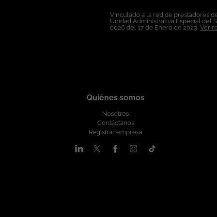
procurando el desarrollo profesional de 
formación y promoción ofreciendo un en
Vinculado a la red de prestadores de
Unidad Administrativa Especial del 
discapacidad, orientación sexual, identid
0026 del 17 de Enero de 2023,
Ver r
circunstanci
Quiénes somos
Nosotros
Contáctanos
Registrar empresa