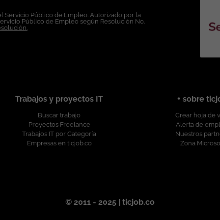
la plantilla y garantizando la igualdad de oportunidades en su selección,
torno de trabajo libre de cualquier discriminación por motivo de género,
l Servicio Público de Empleo. Autorizado por la
Servicio Público de Empleo según Resolución No.
ad o expresión de género, religión, etnia, estado civil o cualquier otra
esolución.
a personal o social. Esta oferta de trabajo es publicada bajo la propiedad exclusiva de ticjob.co
Trabajos y proyectos IT
+ sobre tic
Buscar trabajo
Crear hoja de 
Proyectos Freelance
Alerta de emp
Trabajos IT por Categoría
Nuestros partn
Empresas en ticjob.co
Zona Microso
© 2011 - 2025 | ticjob.co