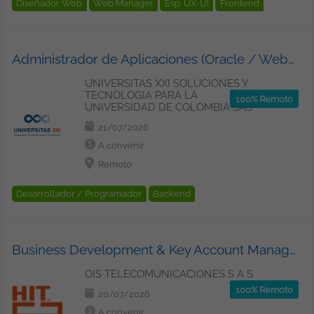
Diseñador Web
Web Manager
Esp. UX-UI
Frontend
HTML
Photoshop
.NET
HTML5
CSS / CSS3
Web
Core
Adobe
Ilustrator
XD
Administrador de Aplicaciones (Oracle / WebLogic / Middleware)
CMS (Gestion de contenidos)
UNIVERSITAS XXI SOLUCIONES Y
TECNOLOGIA PARA LA
100% Remoto
UNIVERSIDAD DE COLOMBIA SAS
21/07/2026
A convenir
Remoto
Desarrollador / Programador
Backend
Arquitecto Software
Admin. / Ingeniero de Sistemas
.NET
Java
Python
Middleware
Business Development & Key Account Manager España
Version Control System
Jenkins
Virtualización
Docker
Kubernetes
OIS TELECOMUNICACIONES S A S
100% Remoto
20/07/2026
A convenir