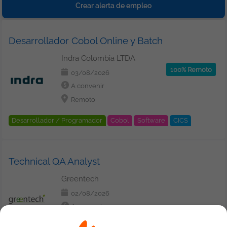
Gestores de Bases de Datos (SGBD)
MongoDB
Crear alerta de empleo
SQL Server
Redes
Seguridad
Windows
Windows Server
ETL / Datawarehouse
SSIS
Desarrollador Cobol Online y Batch
Indra Colombia LTDA
100% Remoto
03/08/2026
A convenir
Remoto
Desarrollador / Programador
Cobol
Software
CICS
DB2
Mainframe
Middleware
Gestores de Bases de Datos (SGBD)
Technical QA Analyst
Greentech
02/08/2026
A convenir
Bogotá