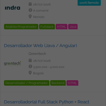
100% Remoto
28/07/2026
A convenir
Remoto
Analista Programador
Fullstack
HTML
Java
JavaScript
PL/SQL
JBoss
Oracle
Spring
JQuery
CSS / CSS3
Bootstrap
Spring Boot
Oracle
Cloud
Desarrollador Web (Java / Angular)
Greentech
28/07/2026
3,500,000 - 4,000,000
Bogotá
Desarrollador / Programador
Backend
HTML
HTML5
IDE (Entorno de Desarrollo Integrado)
Visual Studio
Java
Maven
Oracle
REST
Web
Desarrollador(a) Full Stack Python + React
Oracle
Version Control System
GIT