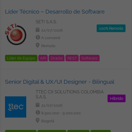
Virtualización
Kubernetes
Líder Técnico – Desarrollo de Software
SETI S.A.S.
100% Remoto
22/07/2026
A convenir
Remoto
Líder de Equipo
API
Oracle
REST
Software
Cloud
Oracle
Redes
SOAP
Seguridad
Bigdata
Kafka
Senior Digital & UX/UI Designer - Bilingual
TTEC CX SOLUTIONS COLOMBIA
S.A.S.
Híbrido
21/07/2026
8,500,000 - 9,000,000
Bogotá