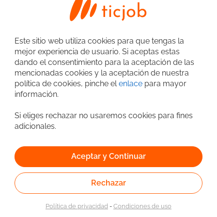
Esp. QA
Automatizador de pruebas
Resp. de Pruebas / Validación
JMeter
SQL
Gestores de Bases de Datos (SGBD)
OracleDB
JIRA
Este sitio web utiliza cookies para que tengas la
mejor experiencia de usuario. Si aceptas estas
Ingeniero Analista de Aplicaciones - L1
Metodologías
Scrum
dando el consentimiento para la aceptación de las
GINKO FINANCIAL SOLUTIONS SAS
mencionadas cookies y la aceptación de nuestra
Híbrido
política de cookies, pinche el
enlace
para mayor
30/07/2026
información.
A convenir
Bogotá
Si eliges rechazar no usaremos cookies para fines
adicionales.
Analista de incidentes
Java
JavaScript
SQL
Oracle
JSON
Redes
Oracle
Aceptar y Continuar
Desarrollador .NET | Soporte de Aplicaciones
Rechazar
SETI S.A.S.
100% Remoto
30/07/2026
Política de privacidad
-
Condiciones de uso
A convenir