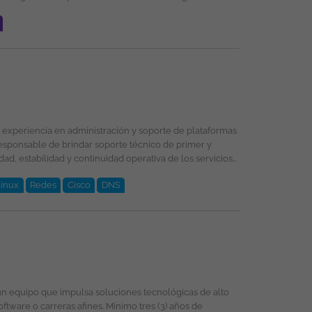
término indefinido directo por la Compañía. Salario: A convenir de acuerdo a la experiencia y el perfil técnico comercial + Esquema variable. Esta vacante es divulgada a través de ticjob.co
ad, estabilidad y continuidad operativa de los servicios
umplimiento de los acuerdos de nivel de servicio (SLA) y
Linux
Redes
Cisco
DNS