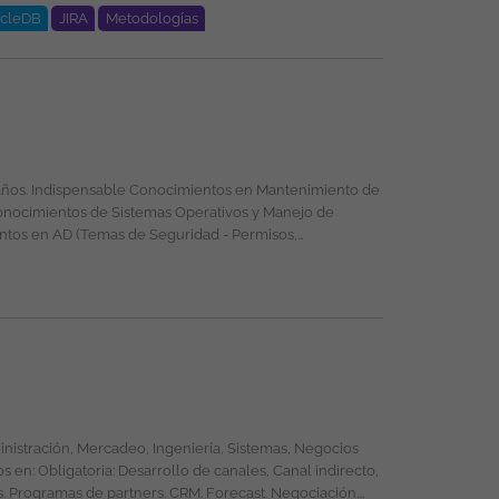
acleDB
JIRA
Metodologías
 propiedad exclusiva de ticjob.co