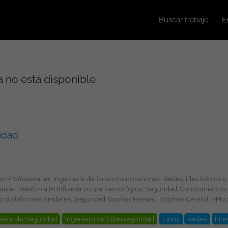
Buscar trabajo
E
 no está disponible
ridad
 Tecnológica, Seguridad. Conocimientos técnicos: Redes: TCP/IP. Routing y switching. VLAN. VPN.
niero de Seguridad
Ingeniero de Ciberseguridad
Linux
Redes
Fire