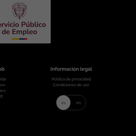
licada bajo la propiedad exclusiva de ticjob.co
job
Información legal
vida
Política de privacidad
leo
Condiciones de uso
ers
ft
es
en