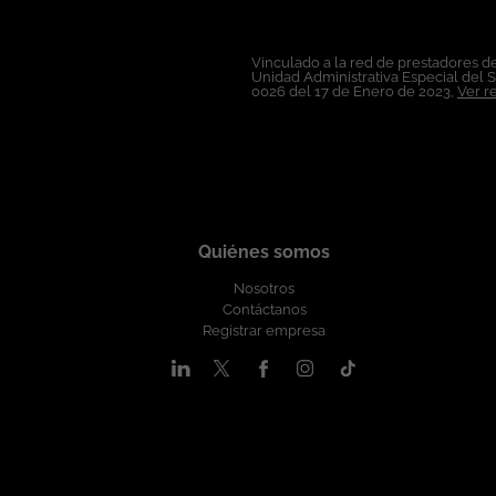
Mantener relacionamiento técnico con fabricantes y mayoristas. Realizar seguimiento técnico a oportunidades de negocio. Participar activamente en comités comerci
Identificar nuevas oportunidades de negocio en clientes actuales y nuevos. Brindar apoyo a los consultores comerciales. Participar en ca
Vinculado a la red de prestadores de
Competencias: Comunicación efectiva. Excelente capacidad de presentación. Orientación al cliente. Habilidades consultivas. Negociación. Trabajo en equipo. Planeación y organización.
Unidad Administrativa Especial del 
Orientación a resultados. Capacidad para traducir conceptos técnicos en beneficios de negocio. Condiciones Laborales: Lugar de Trabajo: Bogotá. Modalidad de trabajo: Híbrida. Tipo de
0026 del 17 de Enero de 2023,
Ver r
Quiénes somos
Nosotros
Contáctanos
Registrar empresa