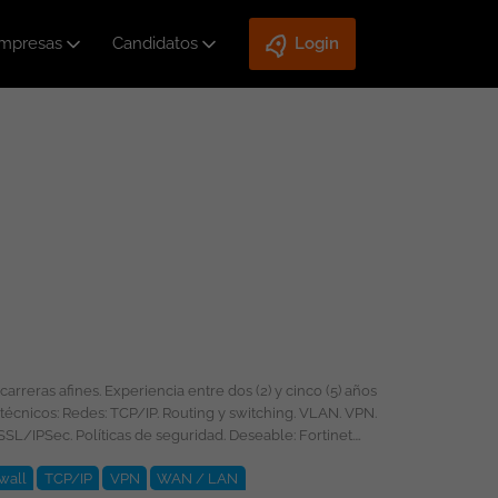
mpresas
Candidatos
Login
wall
TCP/IP
VPN
WAN / LAN