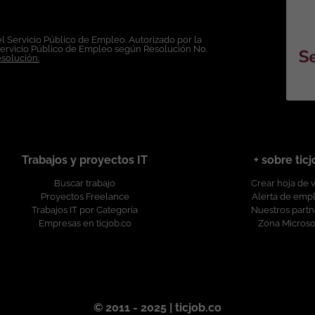
ales y de seguimiento.
pacitaciones y certificaciones de fabricantes.
l Servicio Público de Empleo. Autorizado por la
Servicio Público de Empleo según Resolución No.
esolución.
Contrato: A término indefinido. Salario: A convenir de acuerdo a la experiencia. Esta oferta de trabajo es pub
Trabajos y proyectos IT
+ sobre tic
Buscar trabajo
Crear hoja de 
Proyectos Freelance
Alerta de emp
Trabajos IT por Categoría
Nuestros partn
Empresas en ticjob.co
Zona Microso
© 2011 - 2025 | ticjob.co