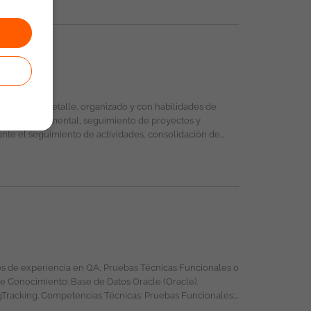
Registro de Información en herramientas de Gestión de
do la igualdad de oportunidades en su selección,
ad, orientación sexual, identidad o expresión de género,
mos conocerte. #OportunidadLaboral
Scrum #GestiónDocumental #TI #Empleo #VentaEquipos Esta oferta de trabajo es publicada bajo la propiedad exclusiva de ticjob.co
as exploratorias para identificar fallos críticos no