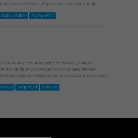
e Datos (SGBD)
PostgreSQL
 Esta oferta de trabajo es publicada bajo la propiedad exclusiva de ticjob.co
entación de soluciones tecnológicas para clientes
Redes
Seguridad
VMware