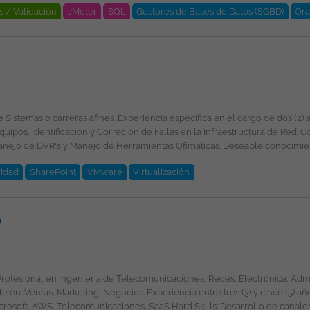
s / Validación
JMeter
SQL
Gestores de Bases de Datos (SGBD)
Or
o la propiedad exclusiva de ticjob.co
 y Correción de Fallas en la Infraestructura de Red. Conocimientos de Sistemas Operativos y Manejo de
idad
SharePoint
VMware
Virtualización
Contrato: Obra labor. Rango Salarial : A convenir. Horario: Lunes a sabado Esta oferta de trabajo es publicada bajo la
o