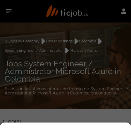
IT Jobs by Category
Latest postings
Colombia
System Engineer / Administrator
Microsoft Azure
Jobs System Engineer /
Administrator Microsoft Azure in
Colombia
Estás son las últimas ofertas de trabajo de System Engineer /
Administrator Microsoft Azure in Colombia encontradas.
1
job(s)