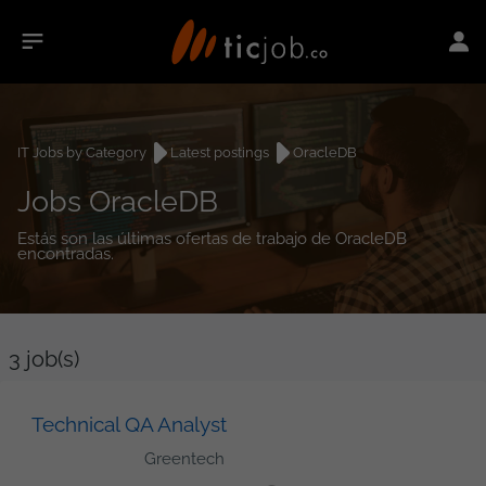
IT Jobs by Category
Latest postings
OracleDB
Jobs OracleDB
Estás son las últimas ofertas de trabajo de OracleDB
encontradas.
3
job(s)
Technical QA Analyst
Greentech