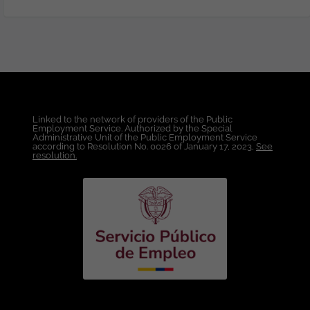
fallos críticos no contemplados. Manejo
de Bases de Datos (SQL): Escritura de
consultas SQL para validar datos en
bases relacionales (Oracle). Creación y
ejecución de scripts para la generación,
validación y depuración de datos en
entornos de prueba. Configuración de
Entornos de Prueba: Instalación y
Linked to the network of providers of the Public
configuración de ambientes locales o en
Employment Service. Authorized by the Special
nube para replicar condiciones de
Administrative Unit of the Public Employment Service
according to Resolution No. 0026 of January 17, 2023,
See
pruebas, Metodologías Ágiles.
resolution.
Condiciones Laborales: Lugar de Trabajo:
Bogotá. Modalidad de Trabajo:
Presencial. Tipo de Contrato: A término
indefinido. Salario: A convenir de
acuerdo a la experiencia. Esta oferta de
trabajo es publicada bajo la propiedad
exclusiva de ticjob.co