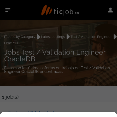
IT Jobs by Category
Latest postings
Test / Validation Engineer
OracleDB
Jobs Test / Validation Engineer
OracleDB
Estás son las últimas ofertas de trabajo de Test / Validation
Engineer OracleDB encontradas.
1
job(s)
Technical QA Analyst