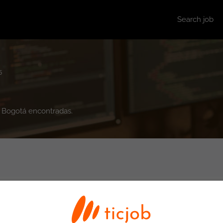
Search job
5
n Bogotá encontradas.