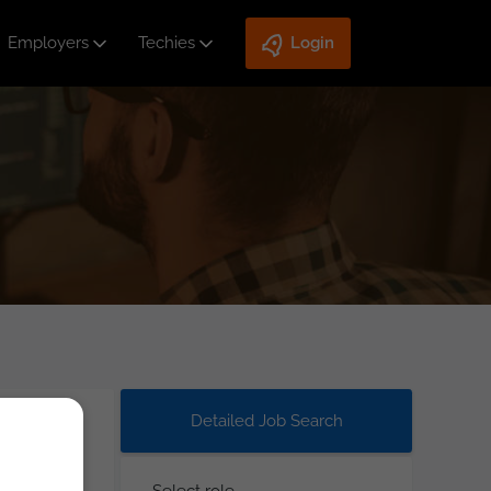
Employers
Techies
Login
Detailed Job Search
Select role