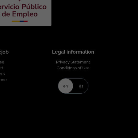
ets, and
cjob
Legal information
ree
Privacy Statement
rt
Conditions of Use
ers
Zone
en
es
ively.