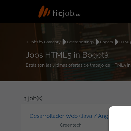
IT Jobs by Category
Latest postings
Bogotá
HTML
Jobs HTML5 in Bogotá
Estás son las últimas ofertas de trabajo de HTML5 i
3
job(s)
Desarrollador Web (Java / Angular)
Greentech