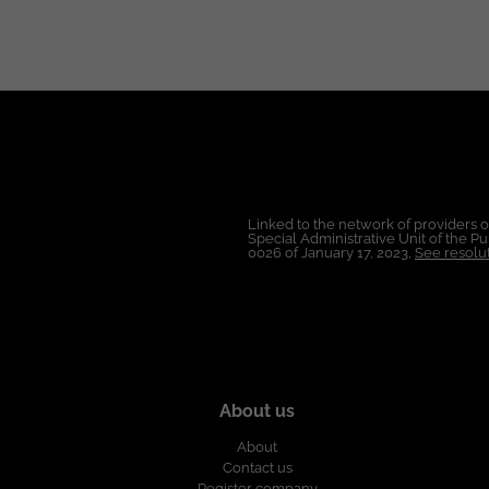
carrera. Fondo de empleados, entre otros. Condiciones de Trabajo: Ubicación: Bogotá. Modo de Trabajo: Hibrido.(2/3) Tipo
de Contrato: A término indefinido. Salario: A convenir con base en la experiencia. Horario: lunes a viernes. Si te interesa y
cumples el perfil, ¡en SETI estaremos felices de conocerte! Esta oferta de trabajo 
de ticjob.co
Linked to the network of providers 
Special Administrative Unit of the 
0026 of January 17, 2023,
See resolut
About us
About
Contact us
Register company