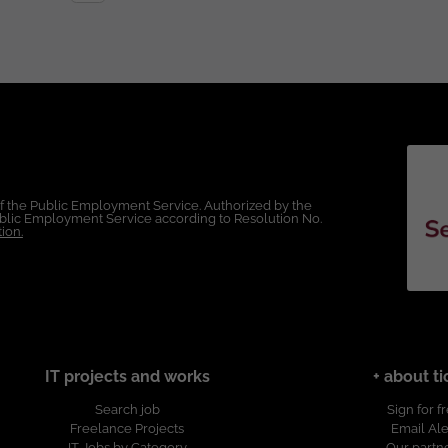
es publicada bajo la propiedad exclusiva
of the Public Employment Service. Authorized by the
Public Employment Service according to Resolution No.
ion.
IT projects and works
+ about ti
Search job
Sign for f
Freelance Projects
Email Ale
IT Jobs by Category
Our partn