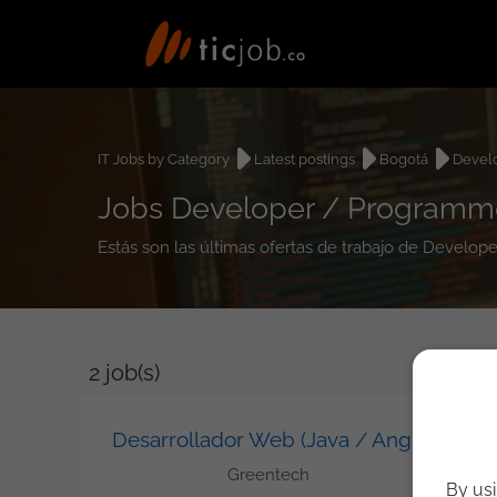
IT Jobs by Category
Latest postings
Bogotá
Devel
Jobs Developer / Programm
Estás son las últimas ofertas de trabajo de Devel
2
job(s)
Desarrollador Web (Java / Angular)
Greentech
By usi