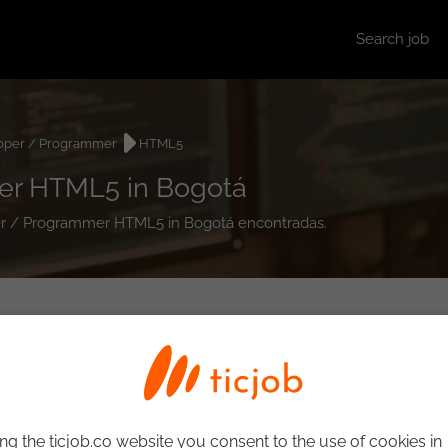
Search job
oper / Programmer
HTML5
er HTML5 in Bogotá
oper / Programmer HTML5 in Bogotá encontradas.
ng the ticjob.co website you consent to the use of cookies in