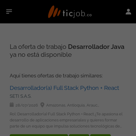
La oferta de trabajo
Desarrollador Java
ya no está disponible
Aquí tienes ofertas de trabajo similares:
Desarrollador(a) Full Stack Python + React
SETI S.A.S.
28/07/2026
Amazonas, Antioquia, Arauca, Atlántico, Bolívar, Boyacá, Caldas, Caquetá, Casanare, Cauca, Cesar, Chocó, Córdoba, Cundinamarca, Guainía, Guaviare, Huila, La Guajira, Magdalena, Meta, Nariño, Norte de Santander, Putumayo, Quindío, Risaralda, San Andrés, Providencia y Santa Catalina, Santander, Sucre, Tolima, Valle del Cauca, Vaupés, Vichada, Bogotá
Rol: Desarrollador(a) Full Stack Python + React ¿Te apasiona el
desarrollo de aplicaciones empresariales y quieres formar
parte de un equipo que impulsa soluciones tecnológicas de
alto impacto? Esta oportunidad es para ti. Requisitos