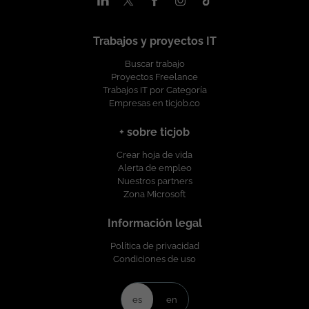
discriminación por motivo de género, edad, discapacidad,
orientación sexual, identidad o expresión de género, religión,
etnia, estado civil o cualquier otra circunstancia personal o
Trabajos y proyectos IT
social. Esta vacante es divulgada a través de ticjob.co
Buscar trabajo
Proyectos Freelance
Trabajos IT por Categoría
Empresas en ticjob.co
+ sobre ticjob
Crear hoja de vida
Alerta de empleo
Nuestros partners
Zona Microsoft
Información legal
Política de privacidad
Condiciones de uso
es
en