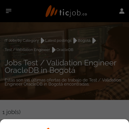
IT Jobs by Category
Latest postings
Bogotá
Test / Validation Engineer
OracleDB
Jobs Test / Validation Engineer
OracleDB in Bogotá
Estás son las últimas ofertas de trabajo de Test / Validation
Engineer OracleDB in Bogotá encontradas.
1
job(s)