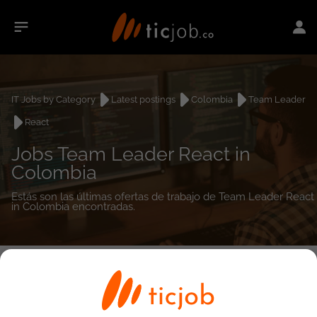
IT Jobs by Category
Latest postings
Colombia
Team Leader
React
Jobs Team Leader React in
Colombia
Estás son las últimas ofertas de trabajo de Team Leader React
in Colombia encontradas.
0
job(s)