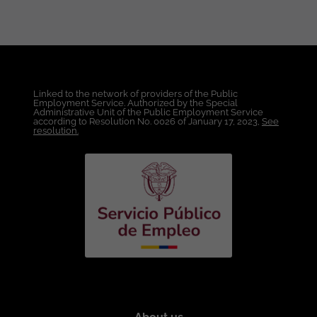
Telemática, Redes o carreras afines.
Experiencia: Mínimo dos (2) años de
experiencia en cargos de Preventa,
Consultoría o Ingeniería de Soluciones.
Haber participado en Proyectos de
Networking, Seguridad Informática,
Linked to the network of providers of the Public
Infraestructura o Telecomunicaciones.
Employment Service. Authorized by the Special
Relacionamiento con clientes
Administrative Unit of the Public Employment Service
according to Resolution No. 0026 of January 17, 2023,
See
corporativos y canales de tecnología.
resolution.
Conocimientos Técnicos Requeridos:
Administración y soporte de redes
empresariales (LAN, WAN, WLAN,
Routing, Switching y SD-WAN).
Protocolos de red y conectividad (VLAN,
OSPF, BGP, redes inalámbricas y
datacenter). Soluciones de
ciberseguridad perimetral y de red
(Firewalls NGFW, VPN, IPS/IDS, NAC y
segmentación de redes). Aplicación de
buenas prácticas de seguridad y
modelos Zero Trust. Conocimientos en
virtualización (VMware, Hyper-V),