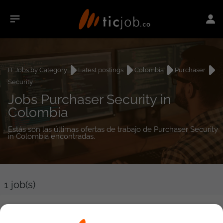
IT Jobs by Category
Latest postings
Colombia
Purchaser
Security
Jobs Purchaser Security in
Colombia
Estás son las últimas ofertas de trabajo de Purchaser Security
in Colombia encontradas.
1
job(s)
Ingeniero de Preventa Ciberseguridad y Networking