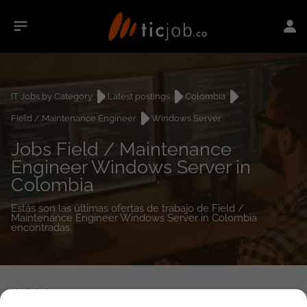
IT Jobs by Category
Latest postings
Colombia
Field / Maintenance Engineer
Windows Server
Jobs Field / Maintenance
Engineer Windows Server in
Colombia
Estás son las últimas ofertas de trabajo de Field /
Maintenance Engineer Windows Server in Colombia
encontradas.
1
job(s)