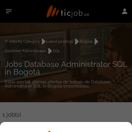
IT Jobs by Category
Latest postings
Bogotá
Database Administrator
SQL
Jobs Database Administrator SQL
in Bogotá
Estás son las últimas ofertas de trabajo de Database
Administrator SQL in Bogotá encontradas.
1
job(s)