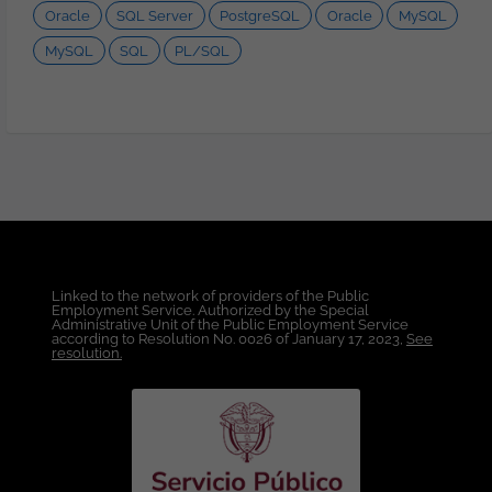
Oracle
SQL Server
PostgreSQL
Oracle
MySQL
MySQL
SQL
PL/SQL
Linked to the network of providers of the Public
Employment Service. Authorized by the Special
Administrative Unit of the Public Employment Service
according to Resolution No. 0026 of January 17, 2023,
See
resolution.