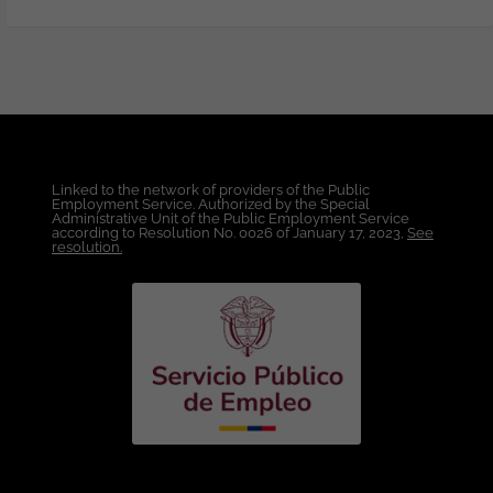
Profesional en Ingeniería de Sistemas,
Telecomunicaciones, Electrónica,
Telemática, Redes o carreras afines.
Experiencia: Mínimo dos (2) años de
experiencia en cargos de Preventa,
Consultoría o Ingeniería de Soluciones.
Haber participado en Proyectos de
Networking, Seguridad Informática,
Linked to the network of providers of the Public
Infraestructura o Telecomunicaciones.
Employment Service. Authorized by the Special
Relacionamiento con clientes
Administrative Unit of the Public Employment Service
according to Resolution No. 0026 of January 17, 2023,
See
corporativos y canales de tecnología.
resolution.
Conocimientos Técnicos Requeridos:
Administración y soporte de redes
empresariales (LAN, WAN, WLAN,
Routing, Switching y SD-WAN).
Protocolos de red y conectividad (VLAN,
OSPF, BGP, redes inalámbricas y
datacenter). Soluciones de
ciberseguridad perimetral y de red
(Firewalls NGFW, VPN, IPS/IDS, NAC y
segmentación de redes). Aplicación de
buenas prácticas de seguridad y