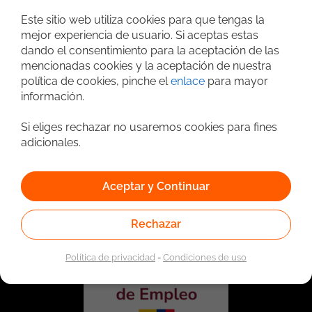
Búsqueda avanzada
Este sitio web utiliza cookies para que tengas la
mejor experiencia de usuario. Si aceptas estas
dando el consentimiento para la aceptación de las
mencionadas cookies y la aceptación de nuestra
política de cookies, pinche el
enlace
para mayor
información.
Si eliges rechazar no usaremos cookies para fines
adicionales.
Vinculado a la red de prestadores del Servicio Público de
Empleo. Autorizado por la Unidad Administrativa Especial
Aceptar y Continuar
del Servicio Público de Empleo según Resolución No.
0026 del 17 de Enero de 2023,
Ver resolución.
Rechazar
Política de privacidad
-
Condiciones de uso