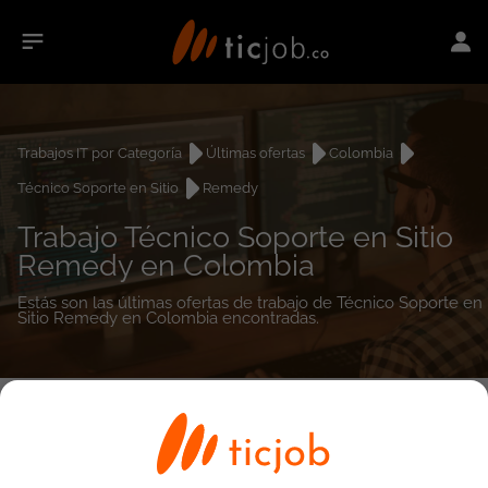
Trabajos IT por Categoría
Últimas ofertas
Colombia
Técnico Soporte en Sitio
Remedy
Trabajo Técnico Soporte en Sitio
Remedy en Colombia
Estás son las últimas ofertas de trabajo de Técnico Soporte en
Sitio Remedy en Colombia encontradas.
0
empleos encontrados