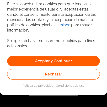
Este sitio web utiliza cookies para que tengas la
mejor experiencia de usuario. Si aceptas estas
dando el consentimiento para la aceptación de las
mencionadas cookies y la aceptación de nuestra
política de cookies, pinche el
enlace
para mayor
información.
Si eliges rechazar no usaremos cookies para fines
Vinculado a la red de prestadores del Servicio Público de
adicionales.
Empleo. Autorizado por la Unidad Administrativa Especial
del Servicio Público de Empleo según Resolución No.
0026 del 17 de Enero de 2023,
Ver resolución.
Aceptar y Continuar
Rechazar
Política de privacidad
-
Condiciones de uso