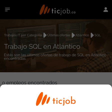
Trabajos IT por Categoría
Últimas ofertas
Atlántico
SQL
Trabajo SQL en Atlántico
Estás son las últimas ofertas de trabajo de SQL en Atlántico
encontradas.
0
empleos encontrados
Búsqueda avanzada