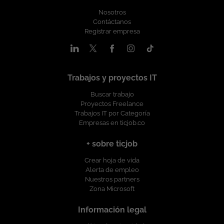
#TalentoTI #VentaEquipos
Nosotros
#InfraestructuraTecnológica Esta oferta
Contáctanos
de trabajo es publicada bajo la propiedad
Registrar empresa
exclusiva de ticjob.co
Trabajos y proyectos IT
Buscar trabajo
Proyectos Freelance
Trabajos IT por Categoría
Empresas en ticjob.co
+ sobre ticjob
Crear hoja de vida
Alerta de empleo
Nuestros partners
Zona Microsoft
Información legal