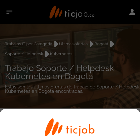
Trabajos IT por Categoría
Últimas ofertas
Bogotá
Soporte / Helpdesk
Kubernetes
Trabajo Soporte / Helpdesk
Kubernetes en Bogotá
Estás son las últimas ofertas de trabajo de Soporte / Helpdesk
Kubernetes en Bogotá encontradas.
0
empleos encontrados