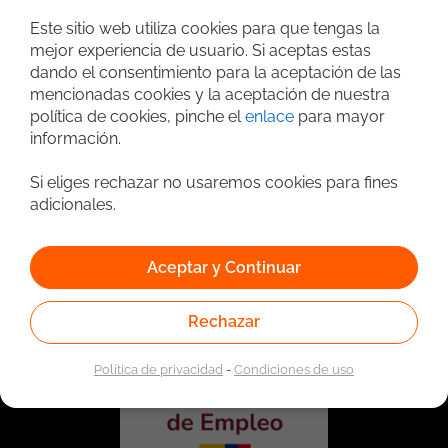
Búsqueda avanzada
Este sitio web utiliza cookies para que tengas la
mejor experiencia de usuario. Si aceptas estas
dando el consentimiento para la aceptación de las
mencionadas cookies y la aceptación de nuestra
política de cookies, pinche el
enlace
para mayor
información.
Si eliges rechazar no usaremos cookies para fines
adicionales.
Vinculado a la red de prestadores del Servicio Público de
Empleo. Autorizado por la Unidad Administrativa Especial
Aceptar y Continuar
del Servicio Público de Empleo según Resolución No.
0026 del 17 de Enero de 2023,
Ver resolución.
Rechazar
Política de privacidad
-
Condiciones de uso