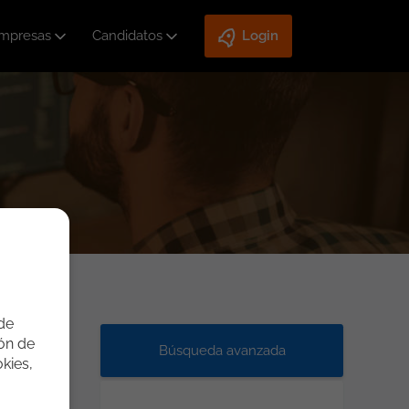
mpresas
Candidatos
Login
 de
ión de
Búsqueda avanzada
kies,