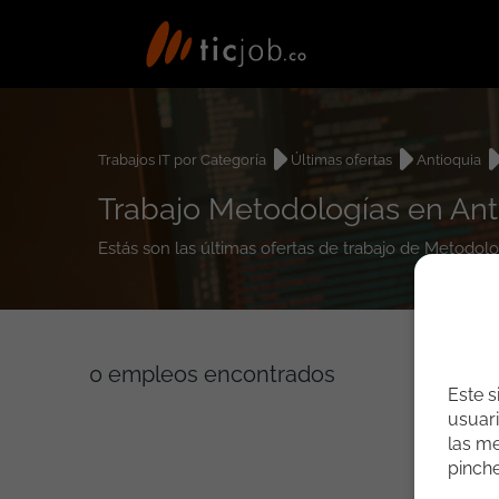
Trabajos IT por Categoría
Últimas ofertas
Antioquia
Trabajo Metodologías en Ant
Estás son las últimas ofertas de trabajo de Metodol
0
empleos encontrados
Este s
usuari
las me
pinch