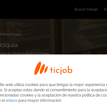
Buscar trabajo
E
Metodologías
ioquia
ogías en Antioquia encontradas.
itio web utiliza cookies para que tengas la mejor experiencia
o. Si aceptas estas dando el consentimiento para la aceptac
ncionadas cookies y la aceptación de nuestra política de coo
e el
enlace
para mayor información.