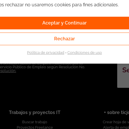
ges rechazar no usaremos cookies para fines adicionales.
Aceptar y Continuar
Rechazar
Política de privacidad
-
Condiciones de uso
l Servicio Público de Empleo. Autorizado por la
Servicio Público de Empleo según Resolución No.
esolución.
Trabajos y proyectos IT
+ sobre tic
Buscar trabajo
Crear hoja de 
Proyectos Freelance
Alerta de emp