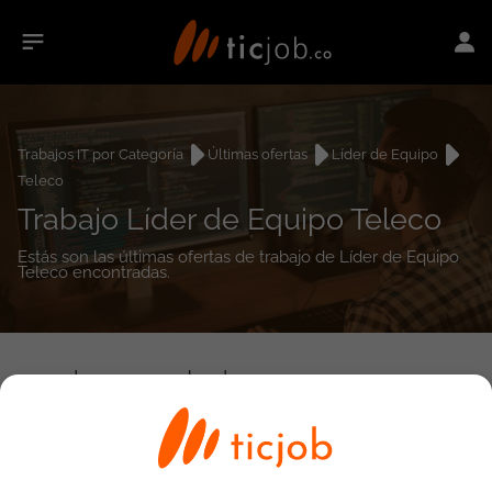
Trabajos IT por Categoría
Últimas ofertas
Líder de Equipo
Teleco
Trabajo Líder de Equipo Teleco
Estás son las últimas ofertas de trabajo de Líder de Equipo
Teleco encontradas.
0
empleos encontrados
Búsqueda avanzada