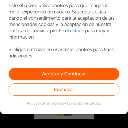
Este sitio web utiliza cookies para que tengas la
mejor experiencia de usuario. Si aceptas estas
dando el consentimiento para la aceptación de las
mencionadas cookies y la aceptación de nuestra
política de cookies, pinche el
enlace
para mayor
información.
Si eliges rechazar no usaremos cookies para fines
adicionales.
Vinculado a la red de prestadores del Servicio Público de
Empleo. Autorizado por la Unidad Administrativa Especial
del Servicio Público de Empleo según Resolución No.
0026 del 17 de Enero de 2023,
Ver resolución.
Aceptar y Continuar
Rechazar
Política de privacidad
-
Condiciones de uso