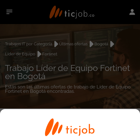
Trabajos IT por Categoría
Últimas ofertas
Bogotá
Líder de Equipo
Fortinet
Trabajo Líder de Equipo Fortinet
en Bogotá
Estás son las últimas ofertas de trabajo de Líder de Equipo
Fortinet en Bogotá encontradas.
0
empleos encontrados