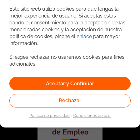
Búsqueda avanzada
Este sitio web utiliza cookies para que tengas la
mejor experiencia de usuario. Si aceptas estas
dando el consentimiento para la aceptación de las
mencionadas cookies y la aceptación de nuestra
política de cookies, pinche el
enlace
para mayor
información.
Si eliges rechazar no usaremos cookies para fines
adicionales.
Vinculado a la red de prestadores del Servicio Público de
Empleo. Autorizado por la Unidad Administrativa Especial
Aceptar y Continuar
del Servicio Público de Empleo según Resolución No.
0026 del 17 de Enero de 2023,
Ver resolución.
Rechazar
Política de privacidad
-
Condiciones de uso