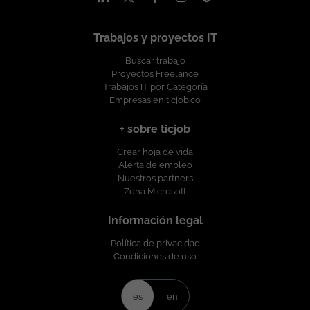
con respeto y dignidad a las personas,
procurando el desarrollo profesional de
la plantilla y garantizando la igualdad de
Trabajos y proyectos IT
oportunidades en su selección,
Buscar trabajo
formación y promoción ofreciendo un
Proyectos Freelance
entorno de trabajo libre de cualquier
Trabajos IT por Categoría
discriminación por motivo de género,
Empresas en ticjob.co
edad, discapacidad, orientación sexual,
identidad o expresión de género,
+ sobre ticjob
religión, etnia, estado civil o cualquier
otra circunstancia personal o social. Esta
Crear hoja de vida
vacante es divulgada a través de ticjob.co
Alerta de empleo
Nuestros partners
Zona Microsoft
Información legal
Política de privacidad
Condiciones de uso
es
en