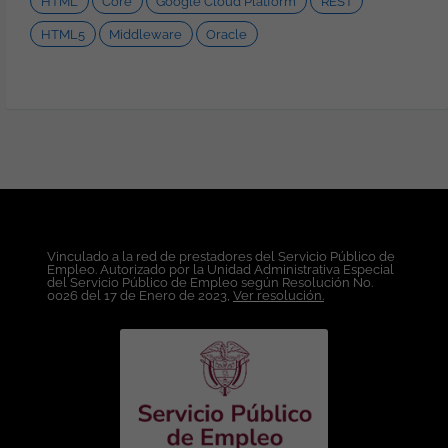
HTML
Core
Google Cloud Platform
REST
Ofrecemos: Lugar de Trabajo: Bogotá.
Modalidad de trabajo: Híbrida. Tipo de
HTML5
Middleware
Oracle
Contrato: A término indefinido. Salario:
Competitivo según la experiencia y el
perfil. Medio día libre por tu cumpleaños.
Bono de alimentación mensual. Días
compensatorios por antiguedad a partir
de 5 años. Esta oferta de trabajo es
publicada bajo la propiedad exclusiva de
ticjob.co
Vinculado a la red de prestadores del Servicio Público de
Empleo. Autorizado por la Unidad Administrativa Especial
del Servicio Público de Empleo según Resolución No.
0026 del 17 de Enero de 2023,
Ver resolución.