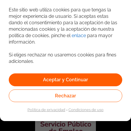
Este sitio web utiliza cookies para que tengas la
Búsqueda avanzada
mejor experiencia de usuario. Si aceptas estas
dando el consentimiento para la aceptación de las
mencionadas cookies y la aceptación de nuestra
política de cookies, pinche el
enlace
para mayor
información.
Si eliges rechazar no usaremos cookies para fines
adicionales.
Vinculado a la red de prestadores del Servicio Público de
Aceptar y Continuar
Empleo. Autorizado por la Unidad Administrativa Especial
del Servicio Público de Empleo según Resolución No.
0026 del 17 de Enero de 2023,
Ver resolución.
Rechazar
Política de privacidad
-
Condiciones de uso