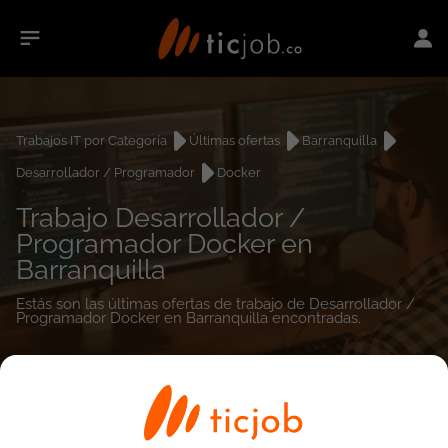
Trabajos IT por Categoría
Últimas ofertas
Barranquilla
Desarrollador / Programador
Docker
Trabajo Desarrollador /
Programador Docker en
Barranquilla
Estás son las últimas ofertas de trabajo de Desarrollador /
Programador Docker en Barranquilla encontradas.
0
empleos encontrados