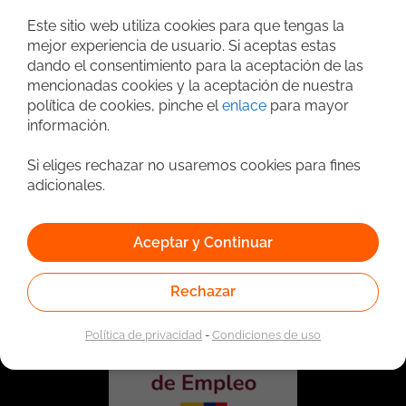
Búsqueda avanzada
Este sitio web utiliza cookies para que tengas la
mejor experiencia de usuario. Si aceptas estas
dando el consentimiento para la aceptación de las
mencionadas cookies y la aceptación de nuestra
política de cookies, pinche el
enlace
para mayor
información.
Si eliges rechazar no usaremos cookies para fines
adicionales.
Vinculado a la red de prestadores del Servicio Público de
Empleo. Autorizado por la Unidad Administrativa Especial
Aceptar y Continuar
del Servicio Público de Empleo según Resolución No.
0026 del 17 de Enero de 2023,
Ver resolución.
Rechazar
Política de privacidad
-
Condiciones de uso