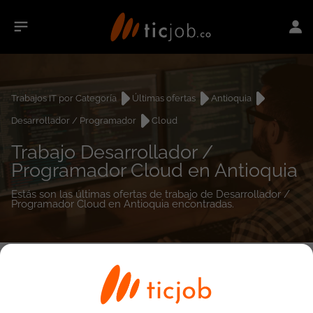
Trabajos IT por Categoría
Últimas ofertas
Antioquia
Desarrollador / Programador
Cloud
Trabajo Desarrollador /
Programador Cloud en Antioquia
Estás son las últimas ofertas de trabajo de Desarrollador /
Programador Cloud en Antioquia encontradas.
0
empleos encontrados