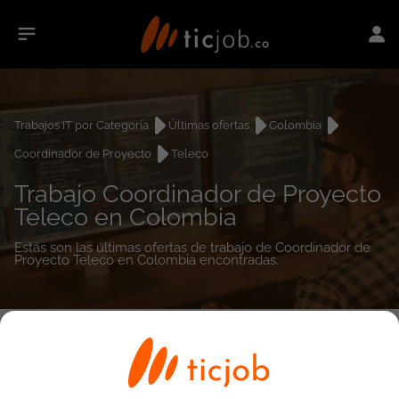
Trabajos IT por Categoría
Últimas ofertas
Colombia
Coordinador de Proyecto
Teleco
Trabajo Coordinador de Proyecto
Teleco en Colombia
Estás son las últimas ofertas de trabajo de Coordinador de
Proyecto Teleco en Colombia encontradas.
0
empleos encontrados