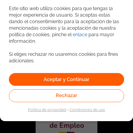
Búsqueda avanzada
Este sitio web utiliza cookies para que tengas la
mejor experiencia de usuario. Si aceptas estas
dando el consentimiento para la aceptación de las
mencionadas cookies y la aceptación de nuestra
política de cookies, pinche el
enlace
para mayor
información.
Si eliges rechazar no usaremos cookies para fines
adicionales.
Vinculado a la red de prestadores del Servicio Público de
Empleo. Autorizado por la Unidad Administrativa Especial
Aceptar y Continuar
del Servicio Público de Empleo según Resolución No.
0026 del 17 de Enero de 2023,
Ver resolución.
Rechazar
Política de privacidad
-
Condiciones de uso