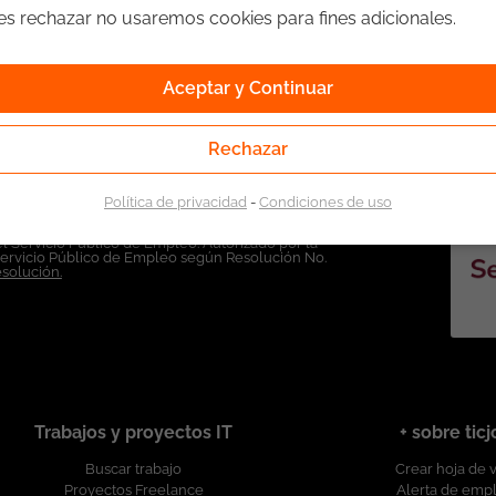
ges rechazar no usaremos cookies para fines adicionales.
Aceptar y Continuar
Rechazar
Política de privacidad
-
Condiciones de uso
l Servicio Público de Empleo. Autorizado por la
Servicio Público de Empleo según Resolución No.
esolución.
Trabajos y proyectos IT
+ sobre tic
Buscar trabajo
Crear hoja de 
Proyectos Freelance
Alerta de emp