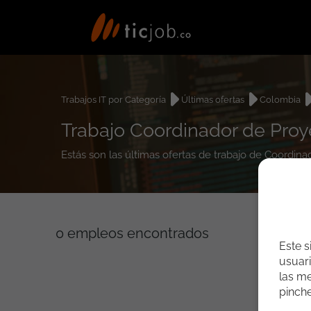
Trabajos IT por Categoría
Últimas ofertas
Colombia
Trabajo Coordinador de Pro
Estás son las últimas ofertas de trabajo de Coordi
0
empleos encontrados
Este s
usuari
las me
pinch