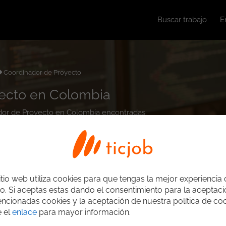
Buscar trabajo
E
Coordinador de Proyecto
yecto en Colombia
nador de Proyecto en Colombia encontradas.
itio web utiliza cookies para que tengas la mejor experiencia
o. Si aceptas estas dando el consentimiento para la aceptac
ncionadas cookies y la aceptación de nuestra política de coo
e el
enlace
para mayor información.