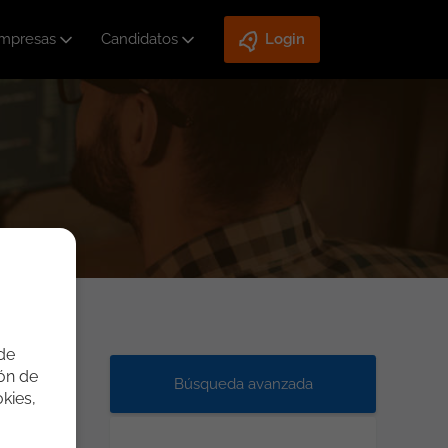
mpresas
Candidatos
Login
 de
ión de
Búsqueda avanzada
kies,