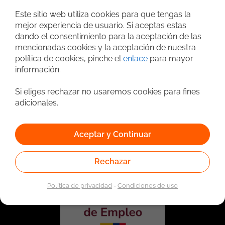
Búsqueda avanzada
Este sitio web utiliza cookies para que tengas la
mejor experiencia de usuario. Si aceptas estas
dando el consentimiento para la aceptación de las
mencionadas cookies y la aceptación de nuestra
política de cookies, pinche el
enlace
para mayor
información.
Si eliges rechazar no usaremos cookies para fines
adicionales.
Vinculado a la red de prestadores del Servicio Público de
Empleo. Autorizado por la Unidad Administrativa Especial
Aceptar y Continuar
del Servicio Público de Empleo según Resolución No.
0026 del 17 de Enero de 2023,
Ver resolución.
Rechazar
Política de privacidad
-
Condiciones de uso