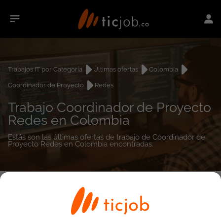
Trabajos IT por Categoría
Últimas ofertas
Colombia
Coordinador de Proyecto
Redes
Trabajo Coordinador de Proyecto
Redes en Colombia
Estás son las últimas ofertas de trabajo de Coordinador de
Proyecto Redes en Colombia encontradas.
0
empleos encontrados