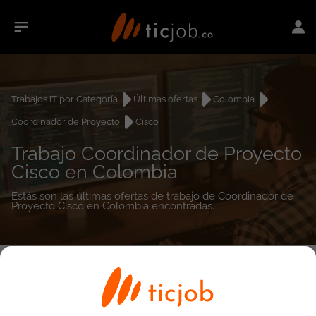
Trabajos IT por Categoría
Últimas ofertas
Colombia
Coordinador de Proyecto
Cisco
Trabajo Coordinador de Proyecto
Cisco en Colombia
Estás son las últimas ofertas de trabajo de Coordinador de
Proyecto Cisco en Colombia encontradas.
0
empleos encontrados