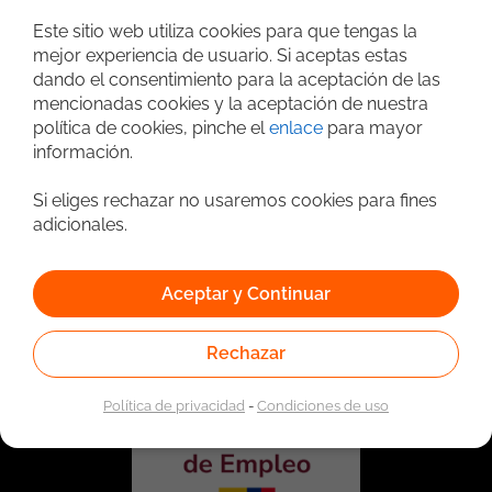
Búsqueda avanzada
Este sitio web utiliza cookies para que tengas la
mejor experiencia de usuario. Si aceptas estas
dando el consentimiento para la aceptación de las
mencionadas cookies y la aceptación de nuestra
política de cookies, pinche el
enlace
para mayor
información.
Si eliges rechazar no usaremos cookies para fines
adicionales.
Vinculado a la red de prestadores del Servicio Público de
Empleo. Autorizado por la Unidad Administrativa Especial
Aceptar y Continuar
del Servicio Público de Empleo según Resolución No.
0026 del 17 de Enero de 2023,
Ver resolución.
Rechazar
Política de privacidad
-
Condiciones de uso