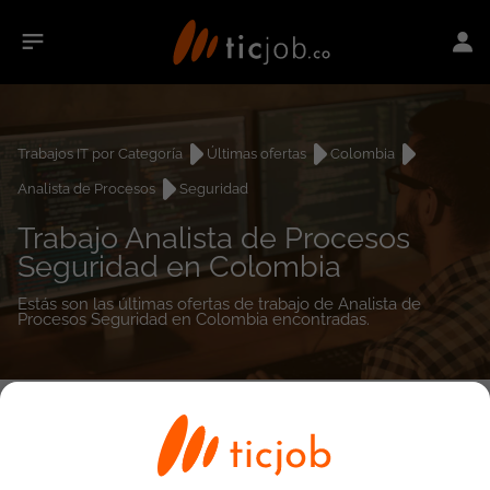
Trabajos IT por Categoría
Últimas ofertas
Colombia
Analista de Procesos
Seguridad
Trabajo Analista de Procesos
Seguridad en Colombia
Estás son las últimas ofertas de trabajo de Analista de
Procesos Seguridad en Colombia encontradas.
0
empleos encontrados