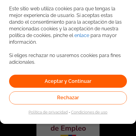
Búsqueda avanzada
Este sitio web utiliza cookies para que tengas la
mejor experiencia de usuario. Si aceptas estas
dando el consentimiento para la aceptación de las
mencionadas cookies y la aceptación de nuestra
política de cookies, pinche el
enlace
para mayor
información.
Si eliges rechazar no usaremos cookies para fines
adicionales.
Vinculado a la red de prestadores del Servicio Público de
Empleo. Autorizado por la Unidad Administrativa Especial
Aceptar y Continuar
del Servicio Público de Empleo según Resolución No.
0026 del 17 de Enero de 2023,
Ver resolución.
Rechazar
Política de privacidad
-
Condiciones de uso