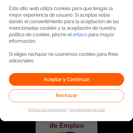
Búsqueda avanzada
Este sitio web utiliza cookies para que tengas la
mejor experiencia de usuario. Si aceptas estas
dando el consentimiento para la aceptación de las
mencionadas cookies y la aceptación de nuestra
política de cookies, pinche el
enlace
para mayor
información.
Si eliges rechazar no usaremos cookies para fines
adicionales.
Vinculado a la red de prestadores del Servicio Público de
Empleo. Autorizado por la Unidad Administrativa Especial
Aceptar y Continuar
del Servicio Público de Empleo según Resolución No.
0026 del 17 de Enero de 2023,
Ver resolución.
Rechazar
Política de privacidad
-
Condiciones de uso