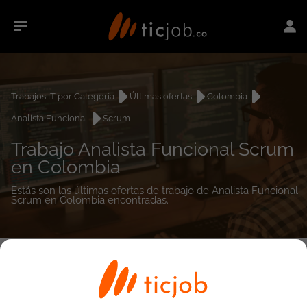
Trabajos IT por Categoría
Últimas ofertas
Colombia
Analista Funcional
Scrum
Trabajo Analista Funcional Scrum
en Colombia
Estás son las últimas ofertas de trabajo de Analista Funcional
Scrum en Colombia encontradas.
0
empleos encontrados