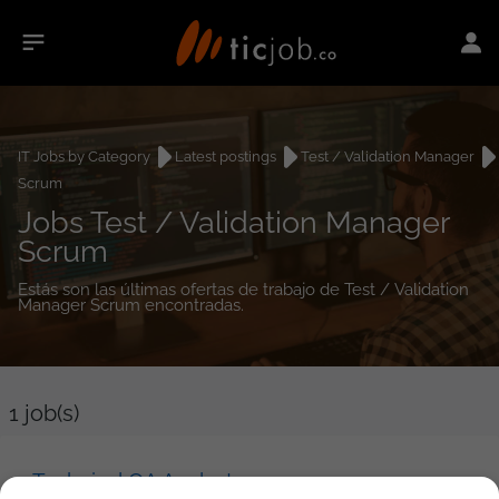
IT Jobs by Category
Latest postings
Test / Validation Manager
Scrum
Jobs Test / Validation Manager
Scrum
Estás son las últimas ofertas de trabajo de Test / Validation
Manager Scrum encontradas.
1
job(s)
Technical QA Analyst