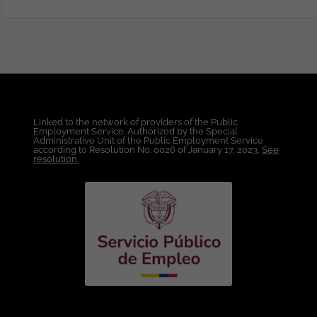
fallos críticos no contemplados. Manejo
de Bases de Datos (SQL): Escritura de
consultas SQL para validar datos en
bases relacionales (Oracle). Creación y
ejecución de scripts para la generación,
validación y depuración de datos en
entornos de prueba. Configuración de
Entornos de Prueba: Instalación y
Linked to the network of providers of the Public
configuración de ambientes locales o en
Employment Service. Authorized by the Special
nube para replicar condiciones de
Administrative Unit of the Public Employment Service
according to Resolution No. 0026 of January 17, 2023,
See
pruebas, Metodologías Ágiles.
resolution.
Condiciones Laborales: Lugar de Trabajo:
Bogotá. Modalidad de Trabajo:
Presencial. Tipo de Contrato: A término
indefinido. Salario: A convenir de
acuerdo a la experiencia. Esta oferta de
trabajo es publicada bajo la propiedad
exclusiva de ticjob.co