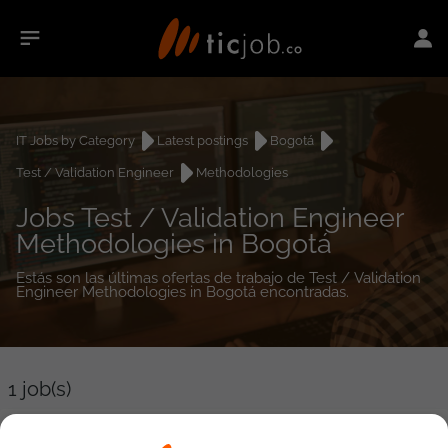
IT Jobs by Category
Latest postings
Bogotá
Test / Validation Engineer
Methodologies
Jobs Test / Validation Engineer
Methodologies in Bogotá
Estás son las últimas ofertas de trabajo de Test / Validation
Engineer Methodologies in Bogotá encontradas.
1
job(s)