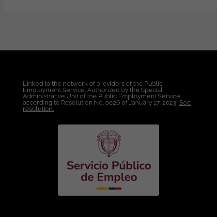
fallos críticos no contemplados. Manejo
de Bases de Datos (SQL): Escritura de
consultas SQL para validar datos en
bases relacionales (Oracle). Creación y
ejecución de scripts para la generación,
validación y depuración de datos en
entornos de prueba. Configuración de
Entornos de Prueba: Instalación y
Linked to the network of providers of the Public
configuración de ambientes locales o en
Employment Service. Authorized by the Special
nube para replicar condiciones de
Administrative Unit of the Public Employment Service
according to Resolution No. 0026 of January 17, 2023,
See
pruebas, Metodologías Ágiles.
resolution.
Condiciones Laborales: Lugar de Trabajo:
Bogotá. Modalidad de Trabajo:
Presencial. Tipo de Contrato: A término
indefinido. Salario: A convenir de
acuerdo a la experiencia. Esta oferta de
trabajo es publicada bajo la propiedad
exclusiva de ticjob.co