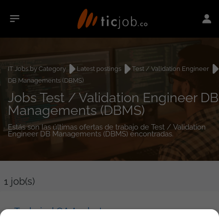
IT Jobs by Category
Latest postings
Test / Validation Engineer
DB Managements (DBMS)
Jobs Test / Validation Engineer DB
Managements (DBMS)
Estás son las últimas ofertas de trabajo de Test / Validation
Engineer DB Managements (DBMS) encontradas.
1
job(s)
Technical QA Analyst