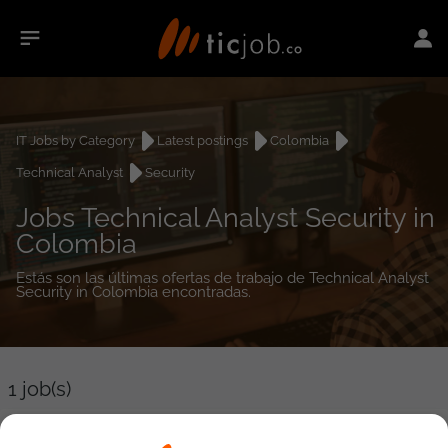
IT Jobs by Category
Latest postings
Colombia
Technical Analyst
Security
Jobs Technical Analyst Security in
Colombia
Estás son las últimas ofertas de trabajo de Technical Analyst
Security in Colombia encontradas.
1
job(s)